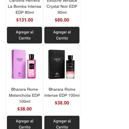
Carolina Herrera
Estuche Versace
La Bomba Intensa
Crystal Noir EDP
EDP 80ml
90ml
Precio
Precio
$131.00
$80.00
Agregar al
Agregar al
Carrito
Carrito
Bharara Rome
Bharara Rome
Melancholia EDP
Intense EDP 100ml
100ml
Precio
$38.00
Precio
$38.00
Agregar al
Agregar al
Carrito
Carrito