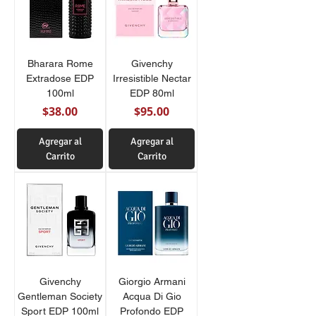
Bharara Rome
Givenchy
Extradose EDP
Irresistible Nectar
100ml
EDP 80ml
Precio
Precio
$38.00
$95.00
Agregar al
Agregar al
Carrito
Carrito
Givenchy
Giorgio Armani
Gentleman Society
Acqua Di Gio
Sport EDP 100ml
Profondo EDP