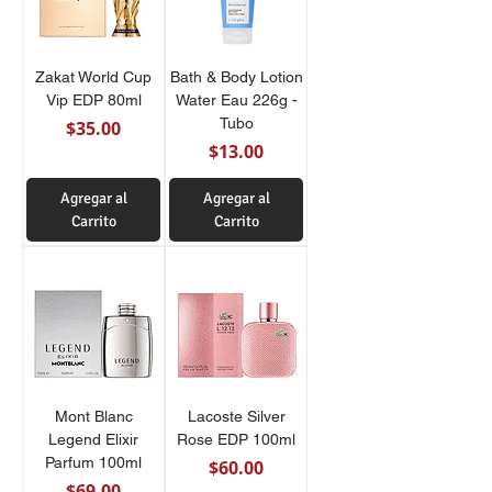
Zakat World Cup
Bath & Body Lotion
Vip EDP 80ml
Water Eau 226g -
Tubo
Precio
$35.00
Precio
$13.00
Agregar al
Agregar al
Carrito
Carrito
Mont Blanc
Lacoste Silver
Legend Elixir
Rose EDP 100ml
Parfum 100ml
Precio
$60.00
Precio
$69.00