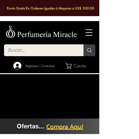
Envío Gratis En Ordenes Iguales ó Mayores a US$ 300.00
Carrito
Regístrese | Conéctese
Compra Aquí
Ofertas...