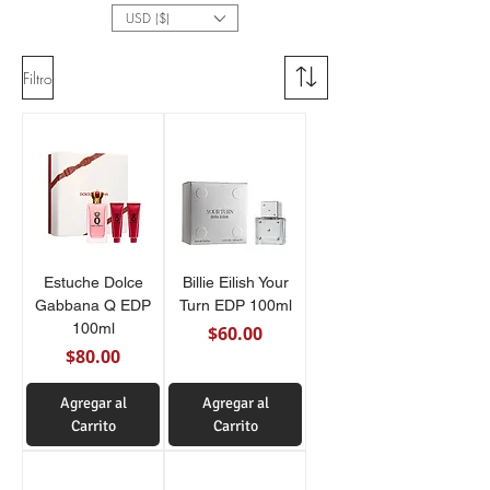
USD ($)
Ofertas En Fragancias, Perfumes
Árabes y Mas
Filtro
Estuche Dolce
Billie Eilish Your
Gabbana Q EDP
Turn EDP 100ml
100ml
Precio
$60.00
Precio
$80.00
Agregar al
Agregar al
Carrito
Carrito