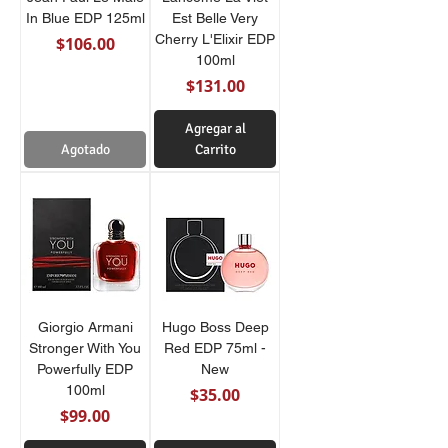
In Blue EDP 125ml
Est Belle Very
Cherry L'Elixir EDP
Precio
$106.00
100ml
Precio
$131.00
Agregar al
Agotado
Carrito
Giorgio Armani
Hugo Boss Deep
Stronger With You
Red EDP 75ml -
Powerfully EDP
New
100ml
Precio
$35.00
Precio
$99.00