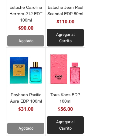
Estuche Carolina
Estuche Jean Paul
Herrera 212 EDT
Scandal EDP 80ml
100ml
Precio
$110.00
Precio
$90.00
Agregar al
Agotado
Carrito
Rayhaan Pacific
Tous Kaos EDP
Aura EDP 100ml
100ml
Precio
Precio
$31.00
$56.00
Agregar al
Agotado
Carrito