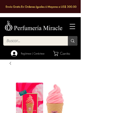
Envío Gratis En Ordenes Iguales ó Mayores a US$ 300.00
Carrito
Regístrese | Conéctese