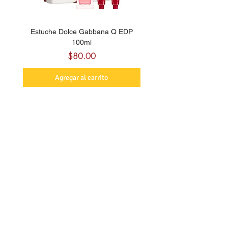
Estuche Dolce Gabbana Q EDP
Billie Eilish Your Turn E
100ml
Precio
$80.00
Agregar al carrito