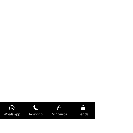
Whatsapp
Teléfono
Minorista
Tienda
Volver Al Inicio