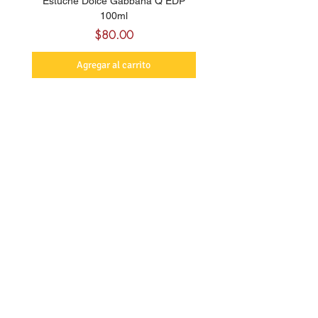
Estuche Dolce Gabbana Q EDP
Billie Eilish Your Turn E
100ml
Precio
$80.00
Agregar al carrito