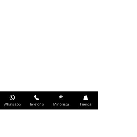
Whatsapp
Teléfono
Minorista
Tienda
Volver Al Inicio