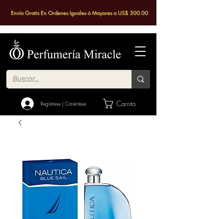
Envío Gratis En Ordenes Iguales ó Mayores a US$ 300.00
Carrito
Regístrese | Conéctese