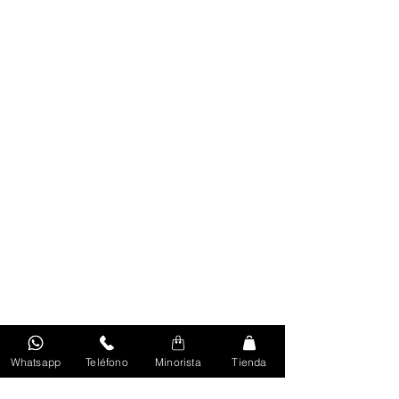
Whatsapp
Teléfono
Minorista
Tienda
Volver Al Inicio