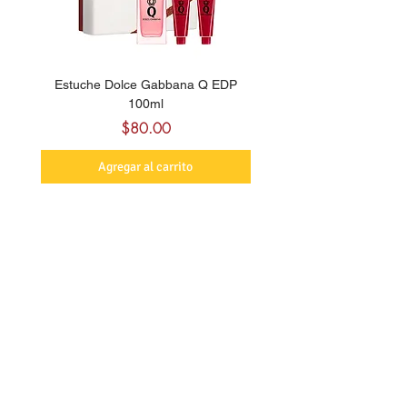
Estuche Dolce Gabbana Q EDP
Billie Eilish Your Turn E
100ml
Precio
$80.00
Agregar al carrito