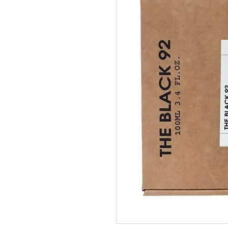
pedidos@perfumeriamiracle.com
Ver más