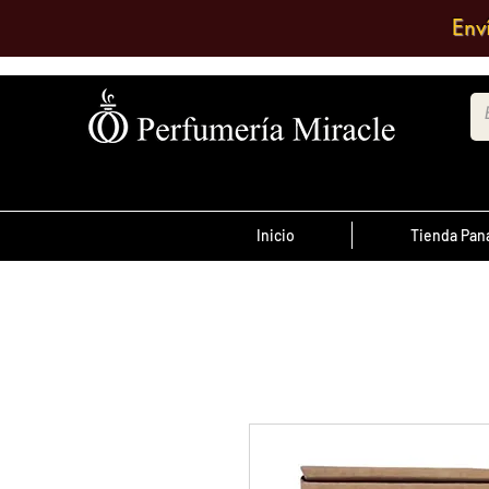
Env
Inicio
Tienda Pa
¡Advertencia!
El transporte es pagado por el clien
antes de las 12 del
ordenes realizada
día
, son enviadas el mismo día de lo co
se envían al día siguiente.
Debe comentar en el pedido a que su
quiere enviarlo o escribir