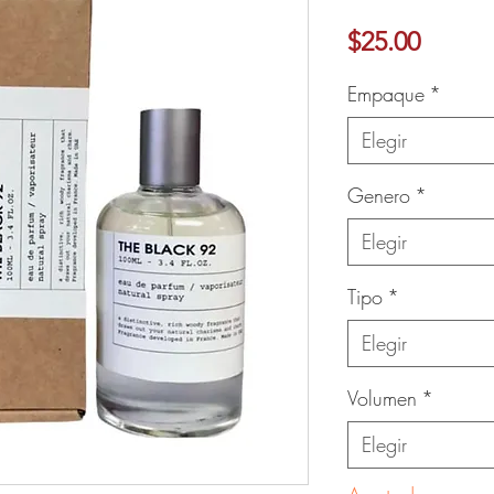
Precio
$25.00
Ver más
Empaque
*
Elegir
Genero
*
Elegir
Tipo
*
Elegir
Volumen
*
Elegir