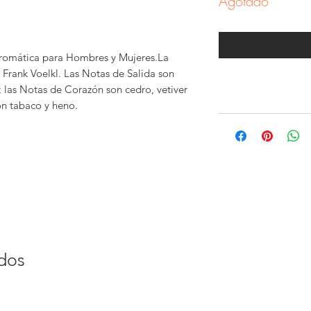
Agotado
Notific
 Aromática para Hombres y Mujeres.La
s Frank Voelkl. Las Notas de Salida son
; las Notas de Corazón son cedro, vetiver
on tabaco y heno.
ados