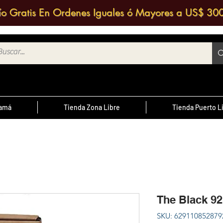
ío Gratis En Ordenes Iguales ó Mayores a US$ 30
namá
Tienda Zona Libre
Tienda Puerto L
¿Sabías Qué?
te
; Las
Sabias que puedes contactar a un
 medio
agente de ventas y solicitar una
ntrario
d
cotización?
The Black 9
cursal
SKU: 629110852879
nos a