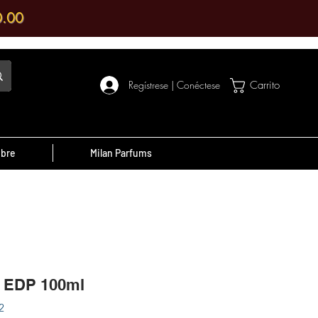
0.00
Regístrese | Conéctese
Carrito
ibre
Milan Parfums
¡Recuerde!
Si tienes algún
cupón, recuerda
utilizarlo
, son beneficios de
escuentos por tu compra o por ser
2 EDP 100ml
un cliente destacado.
2