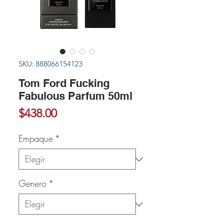
SKU: 888066154123
Tom Ford Fucking
Fabulous Parfum 50ml
Precio
$438.00
Empaque
*
Genero
*