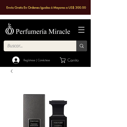
Envío Gratis En Ordenes Iguales ó Mayores a US$ 300.00
Carrito
Regístrese | Conéctese