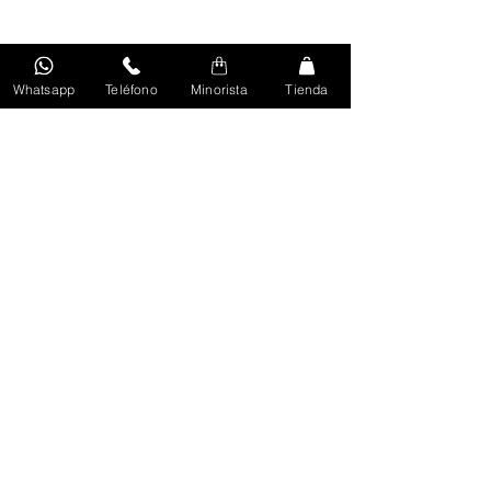
Whatsapp
Teléfono
Minorista
Tienda
Volver Al Inicio
Unirse
Términos y Políticas
Términos y Condiciones