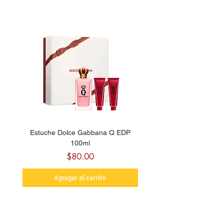
Estuche Dolce Gabbana Q EDP
Billie Eilish Your Turn E
100ml
Precio
$80.00
Agregar al carrito