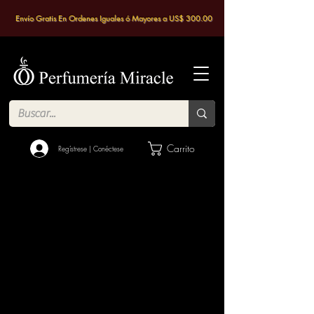
Envío Gratis En Ordenes Iguales ó Mayores a US$ 300.00
Carrito
Regístrese | Conéctese