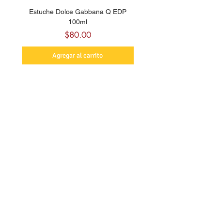
Estuche Dolce Gabbana Q EDP
Billie Eilish Your Turn E
100ml
Precio
$80.00
Agregar al carrito