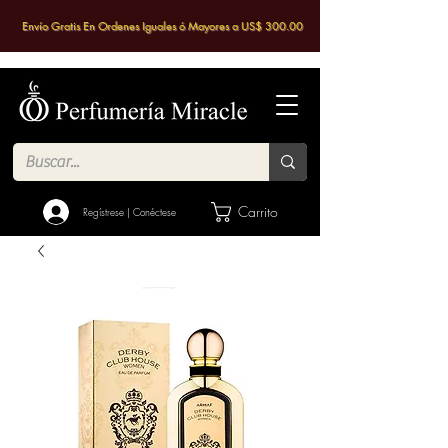
Envío Gratis En Ordenes Iguales ó Mayores a US$ 300.00
Carrito
Regístrese | Conéctese