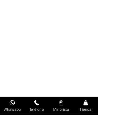
Whatsapp
Teléfono
Minorista
Tienda
Volver Al Inicio