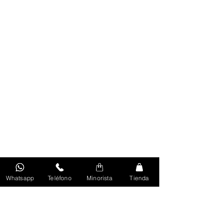
Whatsapp
Teléfono
Minorista
Tienda
Volver Al Inicio