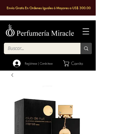
Envío Gratis En Ordenes Iguales ó Mayores a US$ 300.00
Carrito
Regístrese | Conéctese