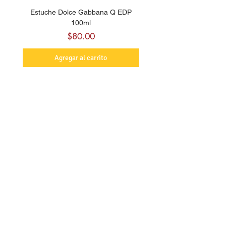
Estuche Dolce Gabbana Q EDP
Billie Eilish Your Turn E
100ml
Precio
$80.00
Agregar al carrito