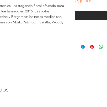
Agotado
ton es una fragancia floral afrutada para
 fue lanzado en 2016. Las notas
Notific
gerine y Bergamot; las notas medias son
base son Musk, Patchouli, Vanilla, Woody
ados