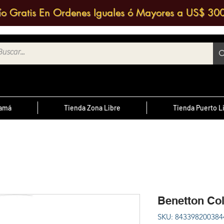
ío Gratis En Ordenes Iguales ó Mayores a US$ 30
namá
Tienda Zona Libre
Tienda Puerto L
¿Sabías Qué?
te
; Las
Sabias que puedes contactar a un
 medio
agente de ventas y solicitar una
ntrario
d
cotización?
Benetton Co
cursal
SKU: 843398200384
nos a