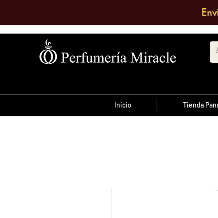
Env
Inicio
Tienda Pa
¡Advertencia!
El transporte es pagado por el clien
antes de las 12 del
ordenes realizada
día
, son enviadas el mismo día de lo co
se envían al día siguiente.
Debe comentar en el pedido a que su
quiere enviarlo o escribir