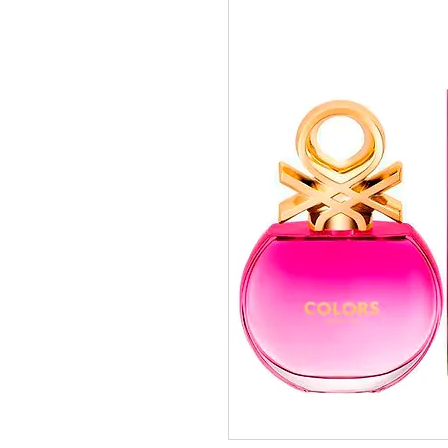
pedidos@perfumeriamiracle.com
Ver más