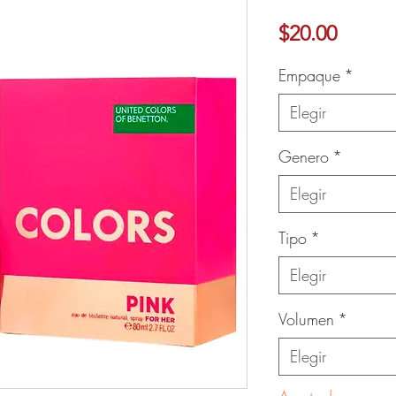
Precio
$20.00
Ver más
Empaque
*
Elegir
Genero
*
Elegir
Tipo
*
Elegir
Volumen
*
Elegir