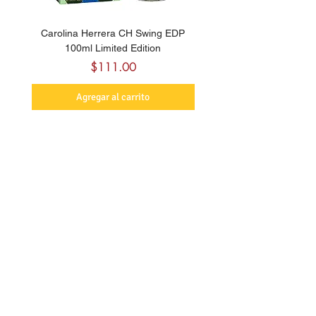
Carolina Herrera CH Swing EDP
Carolina Herrera La Bomb
100ml Limited Edition
Precio
$111.00
Agregar al carrito