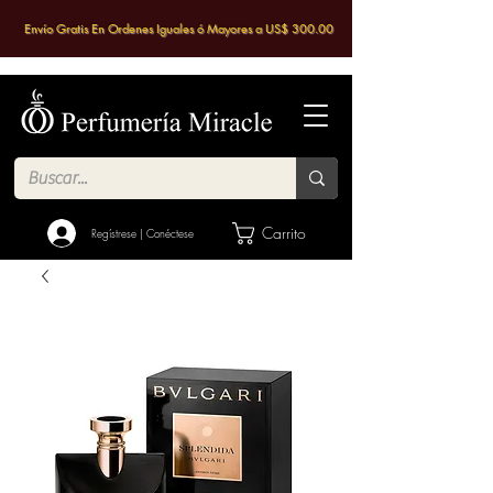
Envío Gratis En Ordenes Iguales ó Mayores a US$ 300.00
Carrito
Regístrese | Conéctese