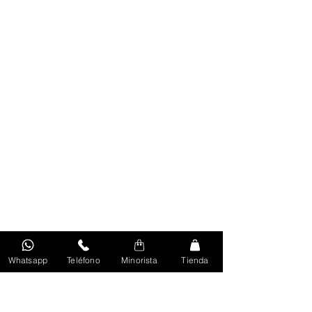
Whatsapp
Teléfono
Minorista
Tienda
Volver Al Inicio