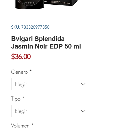
SKU: 783320977350
Bvlgari Splendida
Jasmin Noir EDP 50 ml
Precio
$36.00
Genero
*
Tipo
*
Volumen
*