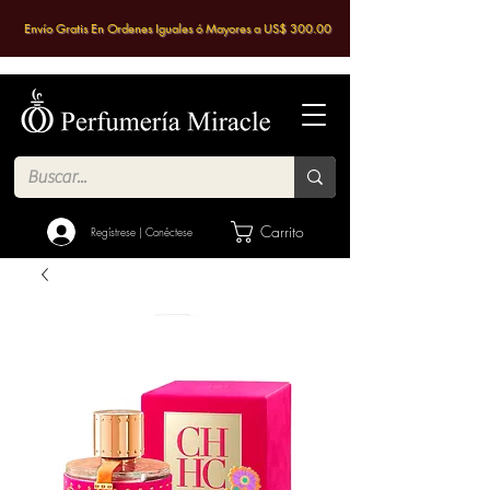
Envío Gratis En Ordenes Iguales ó Mayores a US$ 300.00
Carrito
Regístrese | Conéctese