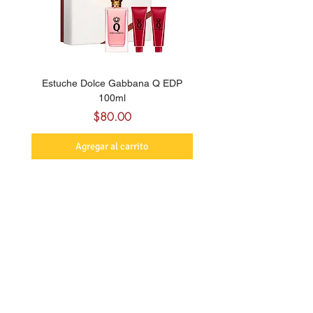
Estuche Dolce Gabbana Q EDP
Billie Eilish Your Turn E
100ml
Precio
$80.00
Agregar al carrito