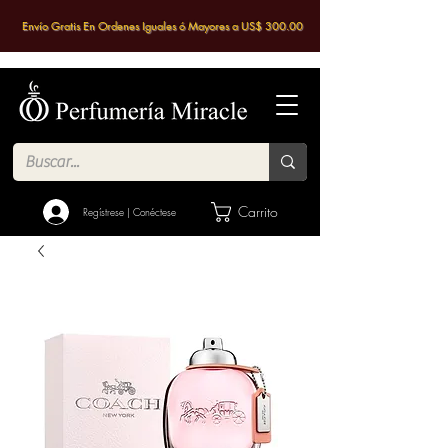
Envío Gratis En Ordenes Iguales ó Mayores a US$ 300.00
Carrito
Regístrese | Conéctese