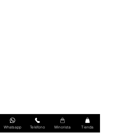
Whatsapp
Teléfono
Minorista
Tienda
Volver Al Inicio