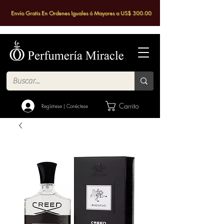
Envío Gratis En Ordenes Iguales ó Mayores a US$ 300.00
Carrito
Regístrese | Conéctese