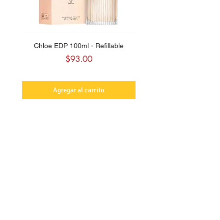
Chloe EDP 100ml - Refillable
Carolina Herrera CH Sw
Precio
$93.00
Agregar al carrito