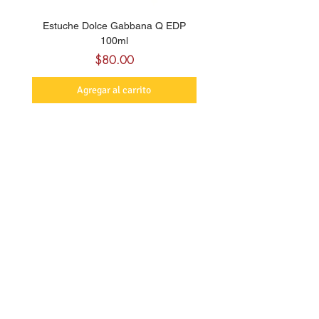
Estuche Dolce Gabbana Q EDP
Billie Eilish Your Turn E
100ml
Precio
$80.00
Agregar al carrito