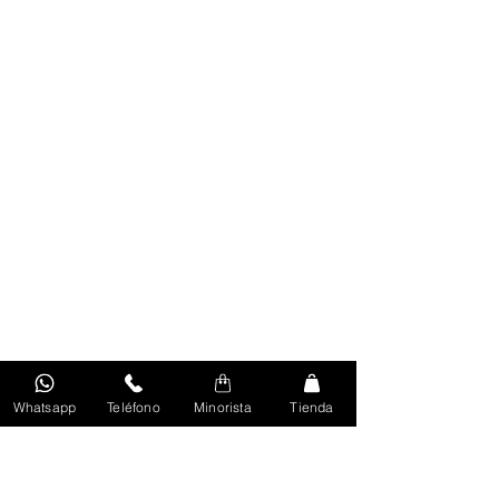
Whatsapp
Teléfono
Minorista
Tienda
Volver Al Inicio