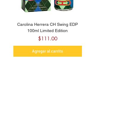
Carolina Herrera CH Swing EDP
Carolina Herrera La Bomb
100ml Limited Edition
Precio
$111.00
Agregar al carrito