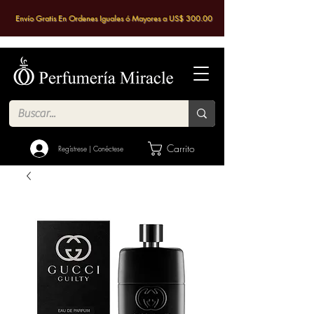
Envío Gratis En Ordenes Iguales ó Mayores a US$ 300.00
Carrito
Regístrese | Conéctese