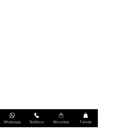
Whatsapp
Teléfono
Minorista
Tienda
Volver Al Inicio