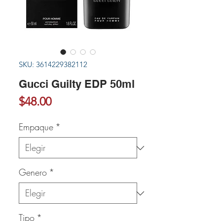
SKU: 3614229382112
Gucci Guilty EDP 50ml
Precio
$48.00
Empaque
*
Genero
*
Tipo
*