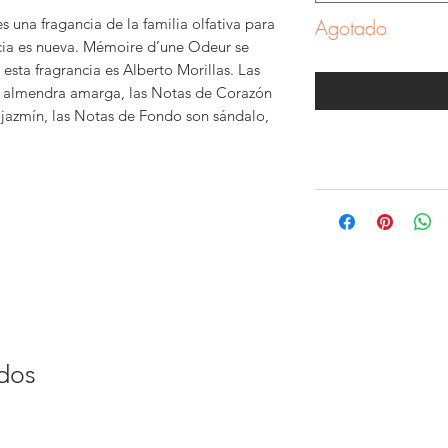
una fragancia de la familia olfativa para
Agotado
cia es nueva. Mémoire d’une Odeur se
 esta fragrancia es Alberto Morillas. Las
Notific
y almendra amarga, las Notas de Corazón
y jazmín, las Notas de Fondo son sándalo,
ados