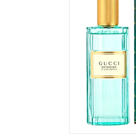
pedidos@perfumeriamiracle.com
Ver más