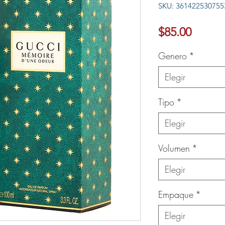
SKU: 361422530755
Ver más
Precio
$85.00
Genero
*
Elegir
Tipo
*
Elegir
Volumen
*
Elegir
Empaque
*
Elegir