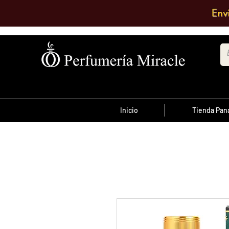
Env
Inicio
Tienda Pa
¡Advertencia!
El transporte es pagado por el clien
antes de las 12 del
ordenes realizada
día
, son enviadas el mismo día de lo co
se envían al día siguiente.
Debe comentar en el pedido a que su
quiere enviarlo o escribir