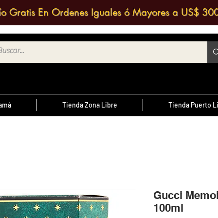
ío Gratis En Ordenes Iguales ó Mayores a US$ 30
namá
Tienda Zona Libre
Tienda Puerto L
¿Sabías Qué?
te
; Las
Sabias que puedes contactar a un
 medio
agente de ventas y solicitar una
ntrario
d
cotización?
Gucci Memoi
100ml
cursal
nos a