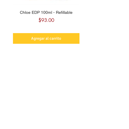
Chloe EDP 100ml - Refillable
Carolina Herrera CH Sw
Precio
$93.00
Agregar al carrito