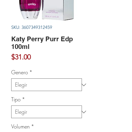
SKU: 3607349312459
Katy Perry Purr Edp
100ml
Precio
$31.00
Genero
*
Tipo
*
Volumen
*