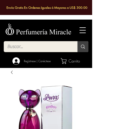
Envío Gratis En Ordenes Iguales ó Mayores a US$ 300.00
Carrito
Regístrese | Conéctese