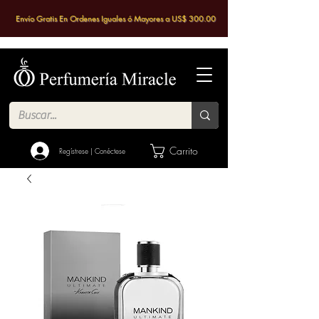
Envío Gratis En Ordenes Iguales ó Mayores a US$ 300.00
Carrito
Regístrese | Conéctese