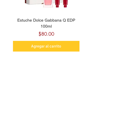
Estuche Dolce Gabbana Q EDP
Billie Eilish Your Turn E
100ml
Precio
$80.00
Agregar al carrito