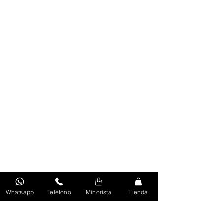
Whatsapp
Teléfono
Minorista
Tienda
Volver Al Inicio