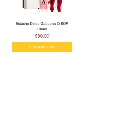
Estuche Dolce Gabbana Q EDP
Billie Eilish Your Turn E
100ml
Precio
$80.00
Agregar al carrito