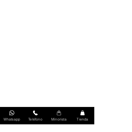
Whatsapp
Teléfono
Minorista
Tienda
Volver Al Inicio