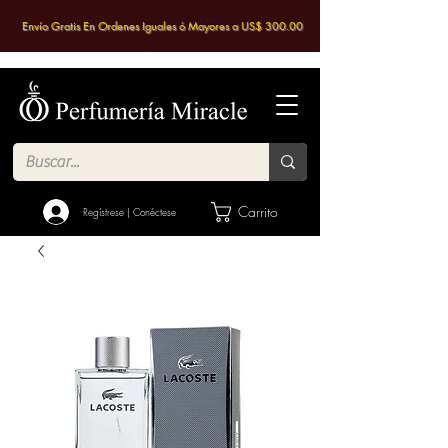
Envío Gratis En Ordenes Iguales ó Mayores a US$ 300.00
Carrito
Regístrese | Conéctese