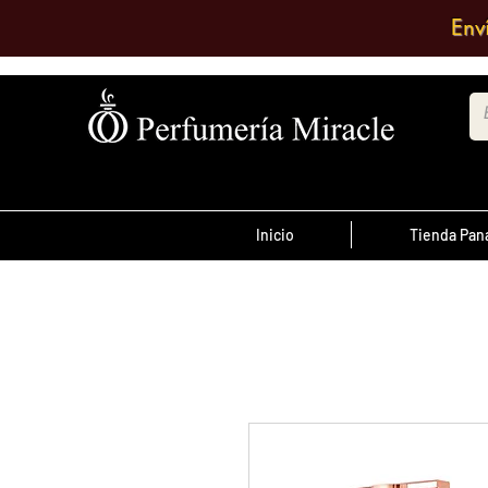
Env
Inicio
Tienda Pa
¡Advertencia!
El transporte es pagado por el clien
antes de las 12 del
ordenes realizada
día
, son enviadas el mismo día de lo co
se envían al día siguiente.
Debe comentar en el pedido a que su
quiere enviarlo o escribir