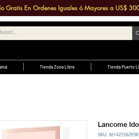
ío Gratis En Ordenes Iguales ó Mayores a US$ 30
namá
Tienda Zona Libre
Tienda Puerto L
¿Sabías Qué?
te
; Las
Sabias que puedes contactar a un
 medio
agente de ventas y solicitar una
ntrario
d
cotización?
Lancome Ido
cursal
SKU: 361427262938
nos a