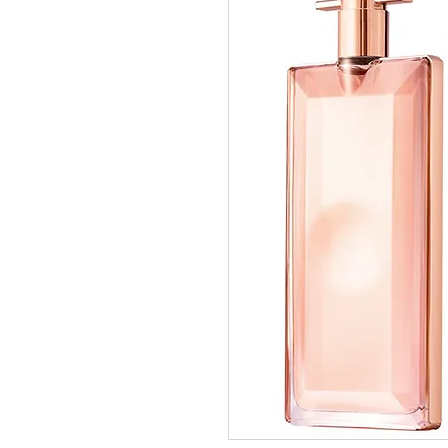
pedidos@perfumeriamiracle.com
Ver más