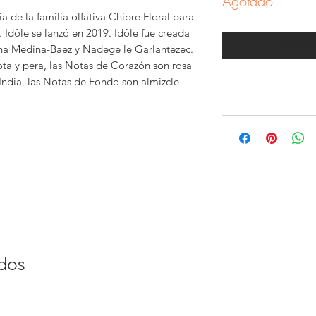
Agotado
 de la familia olfativa Chipre Floral para
. Idôle se lanzó en 2019. Idôle fue creada
Notific
na Medina-Baez y Nadege le Garlantezec.
ta y pera, las Notas de Corazón son rosa
 India, las Notas de Fondo son almizcle
ados