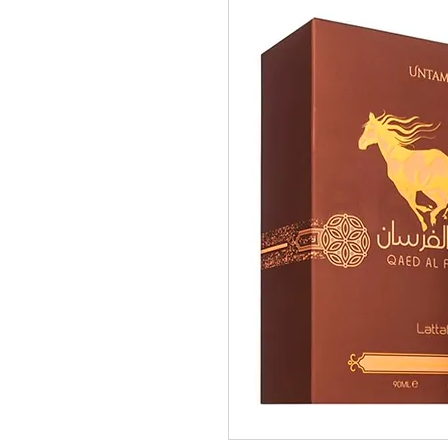
pedidos@perfumeriamiracle.com
Ver más