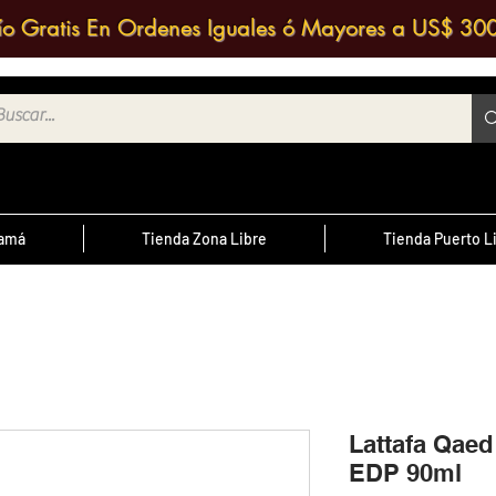
ío Gratis En Ordenes Iguales ó Mayores a US$ 30
namá
Tienda Zona Libre
Tienda Puerto L
¿Sabías Qué?
te
; Las
Sabias que puedes contactar a un
 medio
agente de ventas y solicitar una
ntrario
d
cotización?
Lattafa Qae
EDP 90ml
cursal
nos a