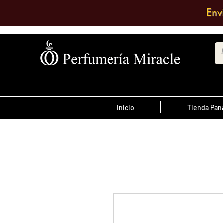
Env
Inicio
Tienda Pa
¡Advertencia!
El transporte es pagado por el clien
antes de las 12 del
ordenes realizada
día
, son enviadas el mismo día de lo co
se envían al día siguiente.
Debe comentar en el pedido a que su
quiere enviarlo o escribir