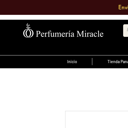
Env
Inicio
Tienda Pa
¡Advertencia!
El transporte es pagado por el clien
antes de las 12 del
ordenes realizada
día
, son enviadas el mismo día de lo co
se envían al día siguiente.
Debe comentar en el pedido a que su
quiere enviarlo o escribir