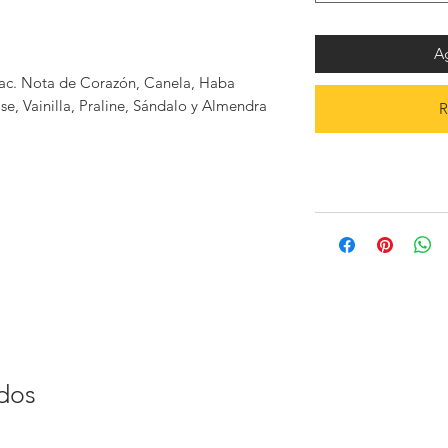
Ag
ñac. Nota de Corazón, Canela, Haba
, Vainilla, Praline, Sándalo y Almendra
R
ados