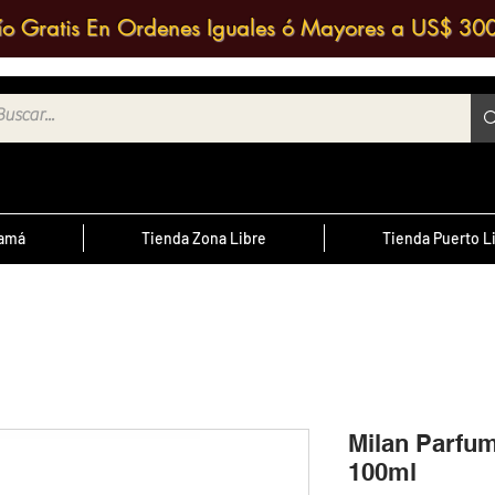
ío Gratis En Ordenes Iguales ó Mayores a US$ 30
namá
Tienda Zona Libre
Tienda Puerto L
¿Sabías Qué?
te
; Las
Sabias que puedes contactar a un
 medio
agente de ventas y solicitar una
ntrario
d
cotización?
Milan Parfu
100ml
cursal
nos a