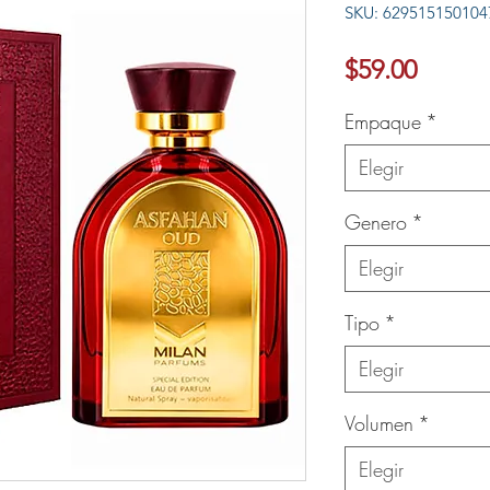
SKU: 629515150104
Ver más
Precio
$59.00
Empaque
*
Elegir
Genero
*
Elegir
Tipo
*
Elegir
Volumen
*
Elegir