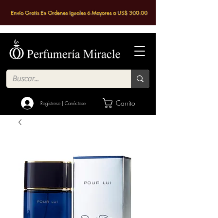
Envío Gratis En Ordenes Iguales ó Mayores a US$ 300.00
Carrito
Regístrese | Conéctese