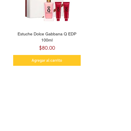
Estuche Dolce Gabbana Q EDP
Billie Eilish Your Turn E
100ml
Precio
$80.00
Agregar al carrito