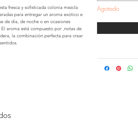
esta fresca y sofisticada colonia mezcla
Agotado
eradas para entregar un aroma exótico e
se de día, de noche o en ocasiones
Notific
 El aroma está compuesto por ,notas de
era, la combinación perfecta para crear
sentidos.
ados