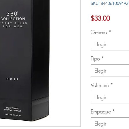
SKU: 844061009493
Ver más
Precio
$33.00
Genero
*
Elegir
Tipo
*
Elegir
Volumen
*
Elegir
Empaque
*
Elegir