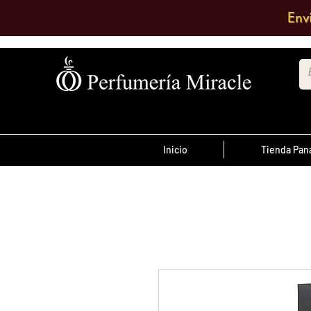
Env
Inicio
Tienda Pa
¡Advertencia!
El transporte es pagado por el clien
antes de las 12 del
ordenes realizada
día
, son enviadas el mismo día de lo co
se envían al día siguiente.
Debe comentar en el pedido a que su
quiere enviarlo o escribir