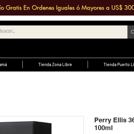
ío Gratis En Ordenes Iguales ó Mayores a US$ 30
namá
Tienda Zona Libre
Tienda Puerto L
¿Sabías Qué?
te
; Las
Sabias que puedes contactar a un
 medio
agente de ventas y solicitar una
ntrario
d
cotización?
Perry Ellis 3
100ml
cursal
nos a