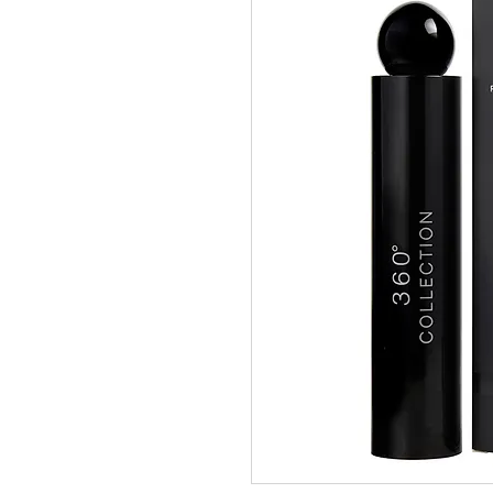
pedidos@perfumeriamiracle.com
Ver más