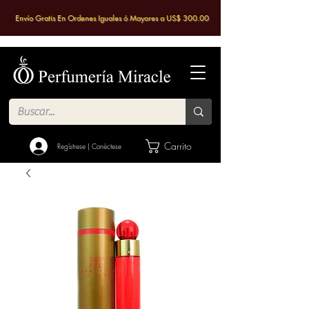
Envío Gratis En Ordenes Iguales ó Mayores a US$ 300.00
Carrito
Regístrese | Conéctese