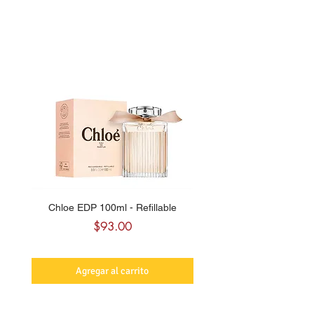
Chloe EDP 100ml - Refillable
Carolina Herrera CH Sw
Precio
$93.00
Agregar al carrito