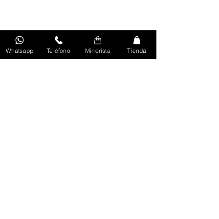
Whatsapp
Teléfono
Minorista
Tienda
Volver Al Inicio
Unirse
Términos y Políticas