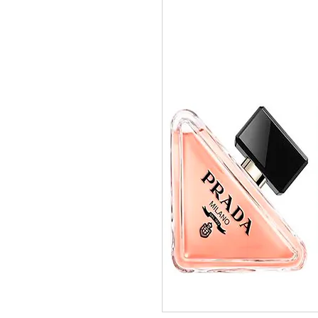
pedidos@perfumeriamiracle.com
Ver más