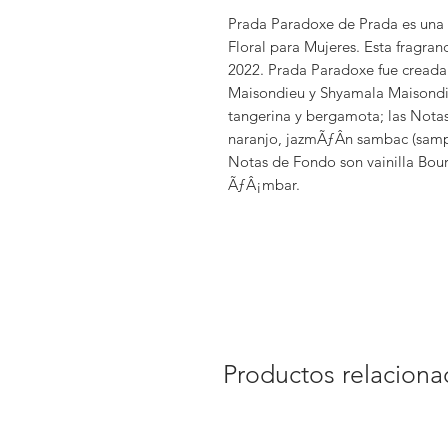
Prada Paradoxe de Prada es una f
Floral para Mujeres. Esta fragran
2022. Prada Paradoxe fue cread
Maisondieu y Shyamala Maisondie
tangerina y bergamota; las Notas
naranjo, jazmÃƒÂ­n sambac (sampag
Notas de Fondo son vainilla Bour
ÃƒÂ¡mbar.
Productos relacion