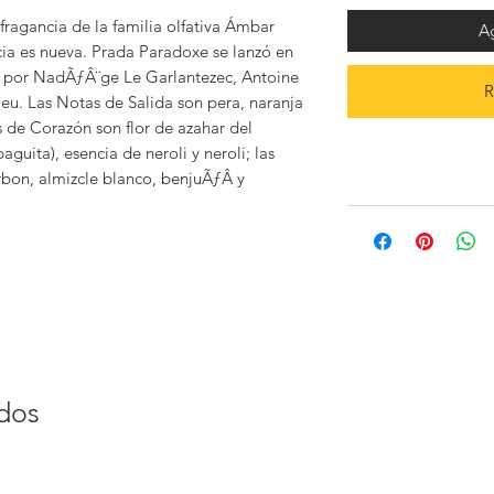
ragancia de la familia olfativa Ámbar
Ag
cia es nueva. Prada Paradoxe se lanzó en
a por NadÃƒÂ¨ge Le Garlantezec, Antoine
R
u. Las Notas de Salida son pera, naranja
 de Corazón son flor de azahar del
uita), esencia de neroli y neroli; las
bon, almizcle blanco, benjuÃƒÂ­ y
ados