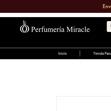
Env
Inicio
Tienda Pa
¡Advertencia!
El transporte es pagado por el clien
antes de las 12 del
ordenes realizada
día
, son enviadas el mismo día de lo co
se envían al día siguiente.
Debe comentar en el pedido a que su
quiere enviarlo o escribir