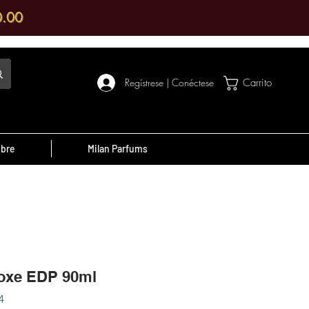
0.00
Regístrese | Conéctese
Carrito
ibre
Milan Parfums
¡Recuerde!
Si tienes algún
cupón, recuerda
utilizarlo
, son beneficios de
escuentos por tu compra o por ser
oxe EDP 90ml
un cliente destacado.
4