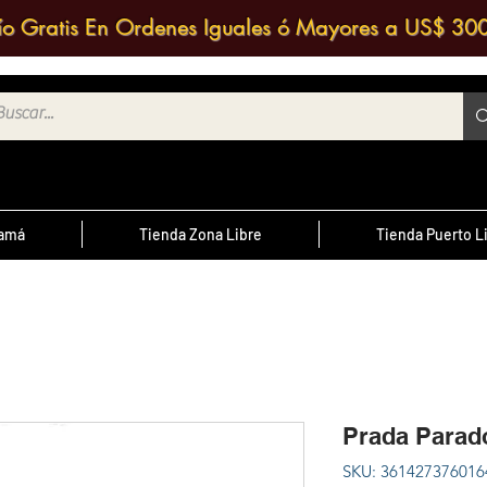
ío Gratis En Ordenes Iguales ó Mayores a US$ 30
namá
Tienda Zona Libre
Tienda Puerto L
¿Sabías Qué?
te
; Las
Sabias que puedes contactar a un
 medio
agente de ventas y solicitar una
ntrario
d
cotización?
Prada Parad
cursal
SKU: 361427376016
nos a