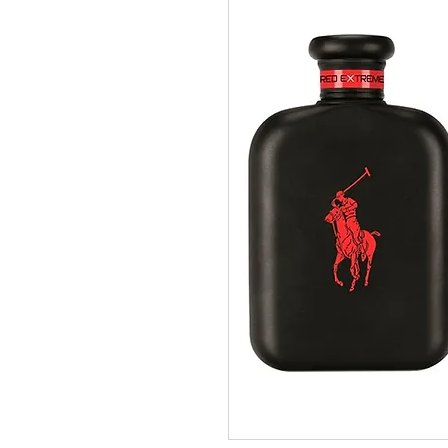
pedidos@perfumeriamiracle.com
Ver más