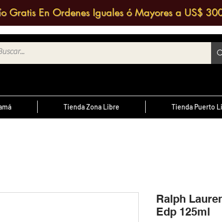
ío Gratis En Ordenes Iguales ó Mayores a US$ 30
namá
Tienda Zona Libre
Tienda Puerto L
¿Sabías Qué?
te
; Las
Sabias que puedes contactar a un
 medio
agente de ventas y solicitar una
ntrario
d
cotización?
Ralph Laure
Edp 125ml
cursal
nos a