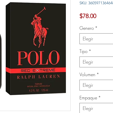
SKU: 360597136464
Ver más
Precio
$78.00
Genero
*
Elegir
Tipo
*
Elegir
Volumen
*
Elegir
Empaque
*
Elegir