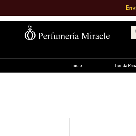
Env
Inicio
Tienda Pa
¡Advertencia!
El transporte es pagado por el clien
antes de las 12 del
ordenes realizada
día
, son enviadas el mismo día de lo co
se envían al día siguiente.
Debe comentar en el pedido a que su
quiere enviarlo o escribir