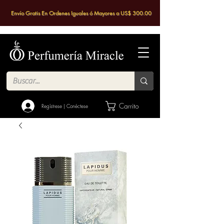
Envío Gratis En Ordenes Iguales ó Mayores a US$ 300.00
Carrito
Regístrese | Conéctese