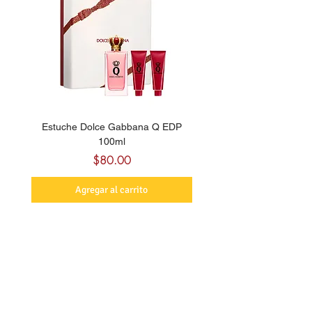
Estuche Dolce Gabbana Q EDP
Billie Eilish Your Turn E
100ml
Precio
$80.00
Agregar al carrito