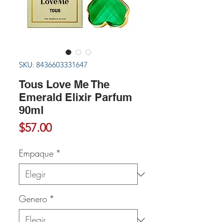
SKU: 8436603331647
Tous Love Me The
Emerald Elixir Parfum
90ml
Precio
$57.00
Empaque
*
Genero
*