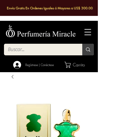
Envío Gratis En Ordenes Iguales ó Mayores a US$ 300.00
Carrito
Regístrese | Conéctese