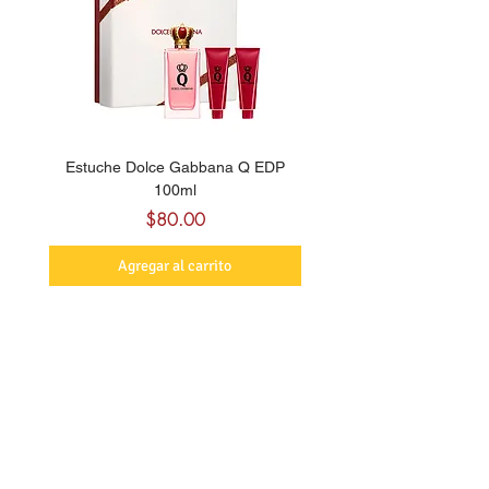
Estuche Dolce Gabbana Q EDP
Billie Eilish Your Turn E
100ml
Precio
$80.00
Agregar al carrito