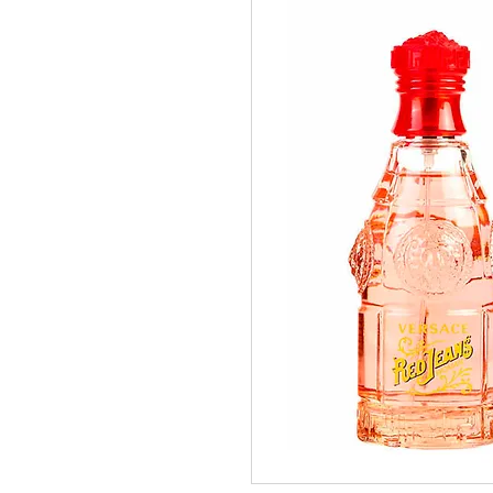
pedidos@perfumeriamiracle.com
Ver más