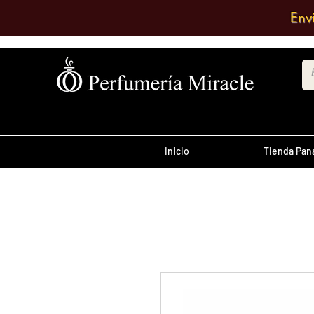
Env
Inicio
Tienda Pa
¡Advertencia!
El transporte es pagado por el clien
antes de las 12 del
ordenes realizada
día
, son enviadas el mismo día de lo co
se envían al día siguiente.
Debe comentar en el pedido a que su
quiere enviarlo o escribir