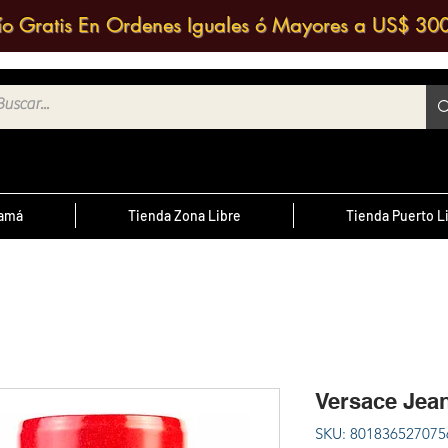
ío Gratis En Ordenes Iguales ó Mayores a US$ 30
namá
Tienda Zona Libre
Tienda Puerto L
¿Sabías Qué?
te
; Las
Sabias que puedes contactar a un
 medio
agente de ventas y solicitar una
ntrario
d
cotización?
Versace Jea
cursal
SKU: 801836527075
nos a