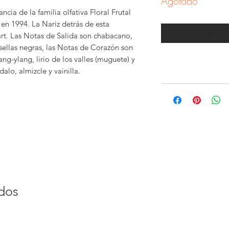
Agotado
cia de la familia olfativa Floral Frutal
 en 1994. La Nariz detrás de esta
Notific
art. Las Notas de Salida son chabacano,
sellas negras, las Notas de Corazón son
lang-ylang, lirio de los valles (muguete) y
alo, almizcle y vainilla.
ados