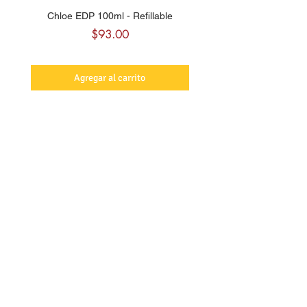
Chloe EDP 100ml - Refillable
Carolina Herrera CH Sw
Precio
$93.00
Agregar al carrito