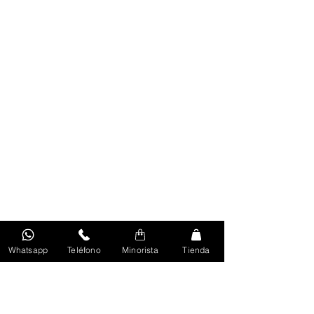
Whatsapp
Teléfono
Minorista
Tienda
Volver Al Inicio