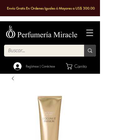
Envío Gratis En Ordenes Iguales ó Mayores a US$ 300.00
Carrito
Regístrese | Conéctese