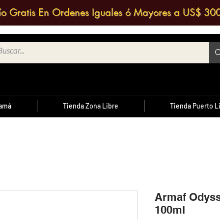
ío Gratis En Ordenes Iguales ó Mayores a US$ 30
namá
Tienda Zona Libre
Tienda Puerto L
¿Sabías Qué?
te
; Las
Sabias que puedes contactar a un
 medio
agente de ventas y solicitar una
ntrario
d
cotización?
Armaf Odyss
100ml
cursal
nos a