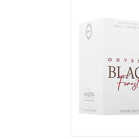
pedidos@perfumeriamiracle.com
Ver más