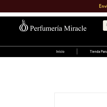
Env
Inicio
Tienda Pa
¡Advertencia!
El transporte es pagado por el clien
antes de las 12 del
ordenes realizada
día
, son enviadas el mismo día de lo co
se envían al día siguiente.
Debe comentar en el pedido a que su
quiere enviarlo o escribir