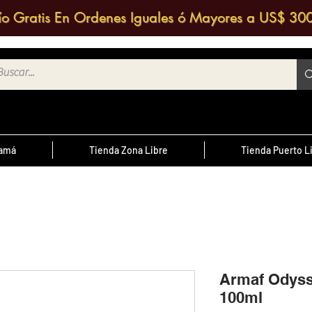
ío Gratis En Ordenes Iguales ó Mayores a US$ 30
namá
Tienda Zona Libre
Tienda Puerto L
¿Sabías Qué?
te
; Las
Sabias que puedes contactar a un
 medio
agente de ventas y solicitar una
ntrario
d
cotización?
Armaf Odys
100ml
cursal
nos a