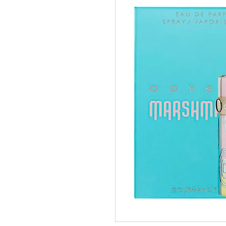
pedidos@perfumeriamiracle.com
Ver más