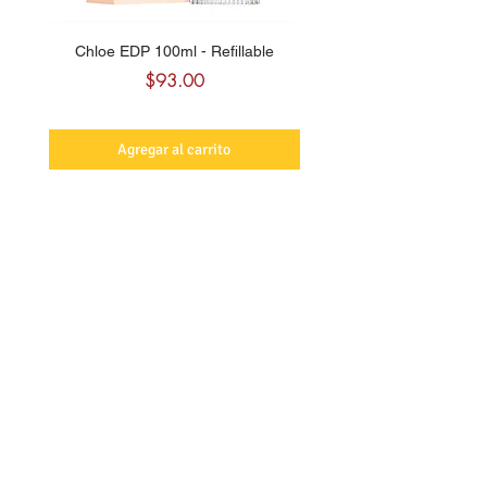
Chloe EDP 100ml - Refillable
Carolina Herrera CH Sw
Precio
$93.00
Agregar al carrito