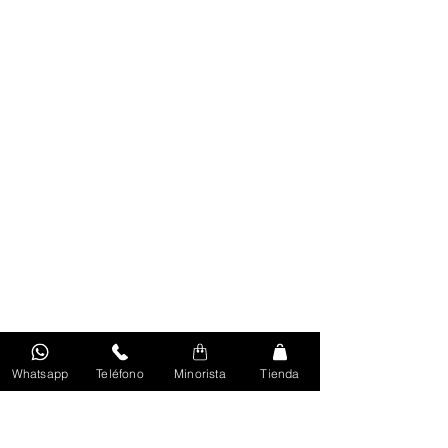
Whatsapp
Teléfono
Minorista
Tienda
Volver Al Inicio