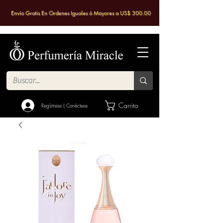
Envío Gratis En Ordenes Iguales ó Mayores a US$ 300.00
Carrito
Regístrese | Conéctese