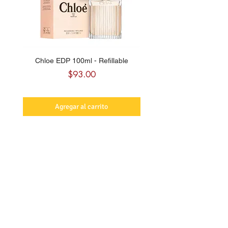
Chloe EDP 100ml - Refillable
Carolina Herrera CH Sw
Precio
$93.00
Agregar al carrito