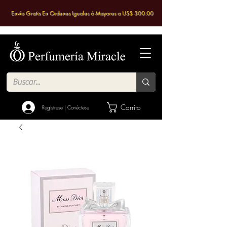
Envío Gratis En Ordenes Iguales ó Mayores a US$ 300.00
Carrito
Regístrese | Conéctese