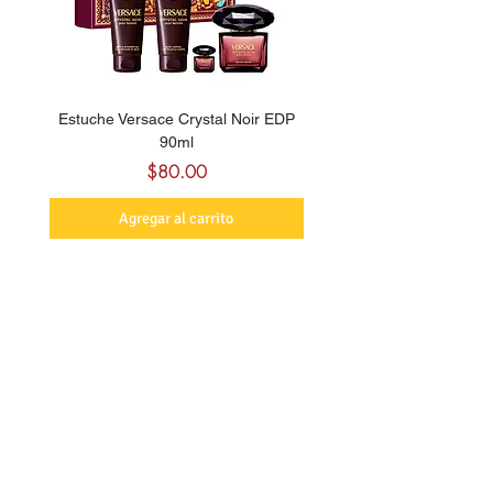
Estuche Versace Crystal Noir EDP
Bharara Rome Melancho
90ml
Precio
$80.00
Agregar al carrito