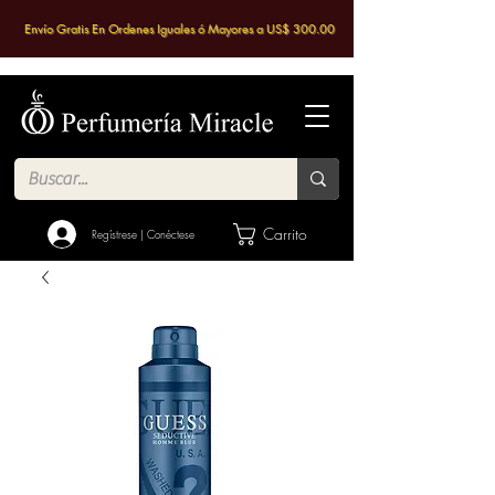
Envío Gratis En Ordenes Iguales ó Mayores a US$ 300.00
Carrito
Regístrese | Conéctese