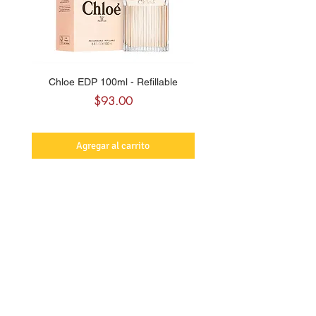
Chloe EDP 100ml - Refillable
Carolina Herrera CH Sw
Precio
$93.00
Agregar al carrito