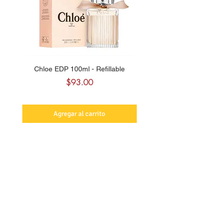
Chloe EDP 100ml - Refillable
Carolina Herrera CH Sw
Precio
$93.00
Agregar al carrito