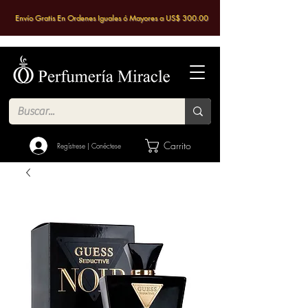
Envío Gratis En Ordenes Iguales ó Mayores a US$ 300.00
Carrito
Regístrese | Conéctese