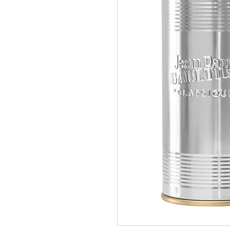
pedidos@perfumeriamiracle.com
Ver más