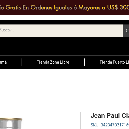
ío Gratis En Ordenes Iguales ó Mayores a US$ 30
namá
Tienda Zona Libre
Tienda Puerto L
¿Sabías Qué?
te
; Las
Sabias que puedes contactar a un
 medio
agente de ventas y solicitar una
ntrario
d
cotización?
Jean Paul Cl
cursal
SKU: 342347031716
nos a