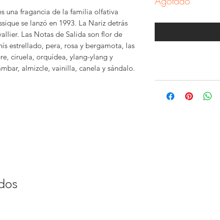
Agotado
s una fragancia de la familia olfativa
ssique se lanzó en 1993. La Nariz detrás
Notific
allier. Las Notas de Salida son flor de
ís estrellado, pera, rosa y bergamota, las
re, ciruela, orquídea, ylang-ylang y
bar, almizcle, vainilla, canela y sándalo.
ados