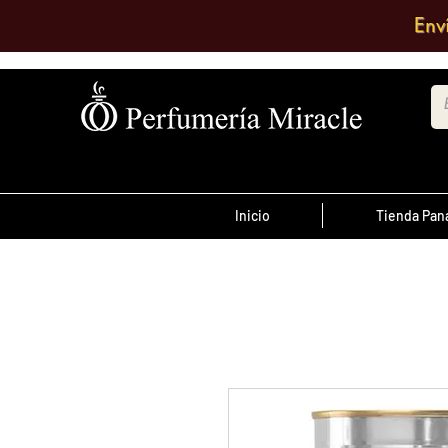
Env
Inicio
Tienda Pa
¡Advertencia!
El transporte es pagado por el clien
antes de las 12 del
ordenes realizada
día
, son enviadas el mismo día de lo co
se envían al día siguiente.
Debe comentar en el pedido a que su
quiere enviarlo o escribir