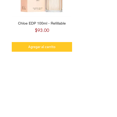
Chloe EDP 100ml - Refillable
Carolina Herrera CH Sw
Precio
$93.00
Agregar al carrito