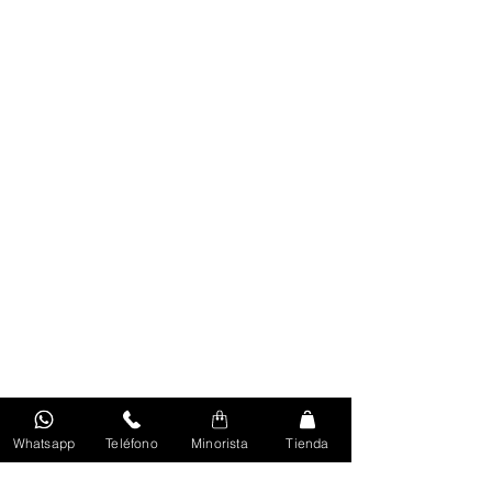
Whatsapp
Teléfono
Minorista
Tienda
Volver Al Inicio