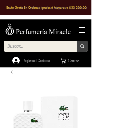
Envío Gratis En Ordenes Iguales ó Mayores a US$ 300.00
Carrito
Regístrese | Conéctese