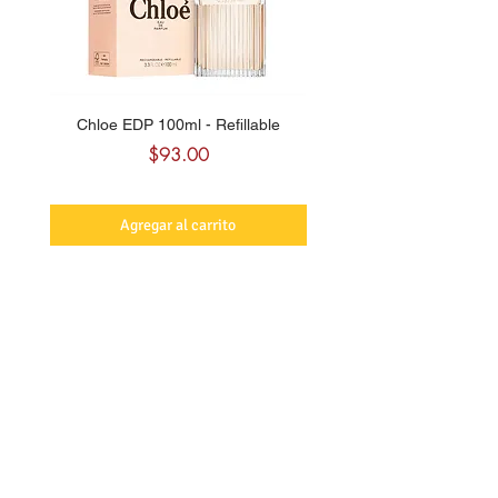
Chloe EDP 100ml - Refillable
Carolina Herrera CH Sw
Precio
$93.00
Agregar al carrito