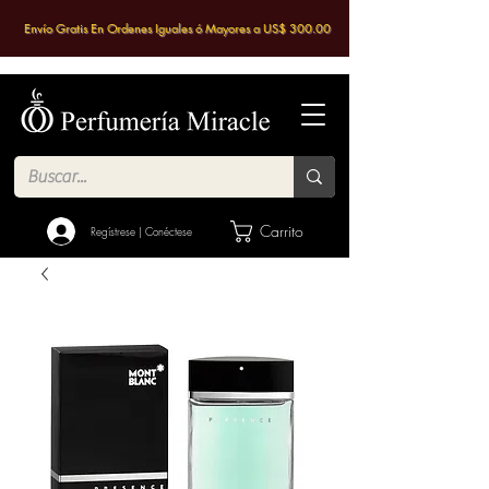
Envío Gratis En Ordenes Iguales ó Mayores a US$ 300.00
Carrito
Regístrese | Conéctese