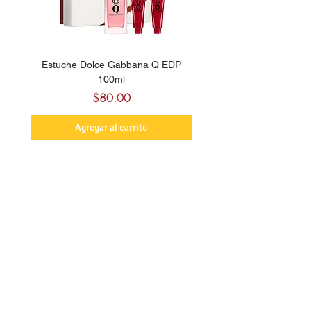
Estuche Dolce Gabbana Q EDP
Billie Eilish Your Turn E
100ml
Precio
$80.00
Agregar al carrito