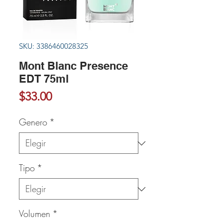
SKU: 3386460028325
Mont Blanc Presence
EDT 75ml
Precio
$33.00
Genero
*
Tipo
*
Volumen
*