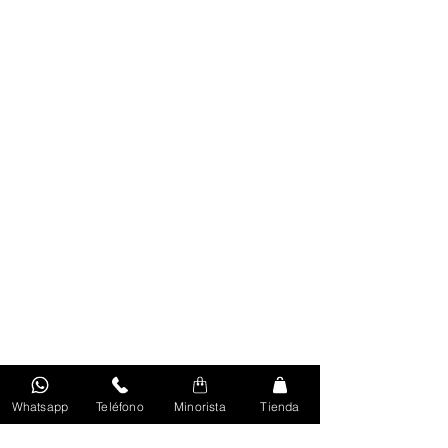
Whatsapp
Teléfono
Minorista
Tienda
Volver Al Inicio