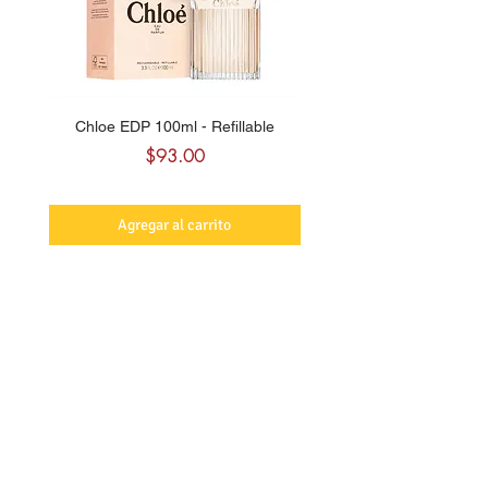
Chloe EDP 100ml - Refillable
Carolina Herrera CH Sw
Precio
$93.00
Agregar al carrito