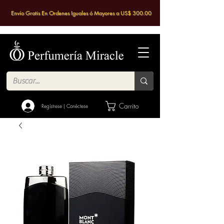
Envío Gratis En Ordenes Iguales ó Mayores a US$ 300.00
Carrito
Regístrese | Conéctese