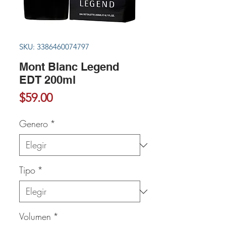
SKU: 3386460074797
Mont Blanc Legend
EDT 200ml
Precio
$59.00
Genero
*
Tipo
*
Volumen
*