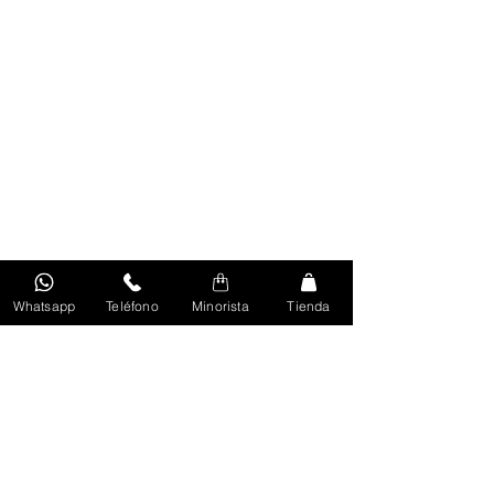
Volver Al Inicio
Whatsapp
Teléfono
Minorista
Tienda
Unirse