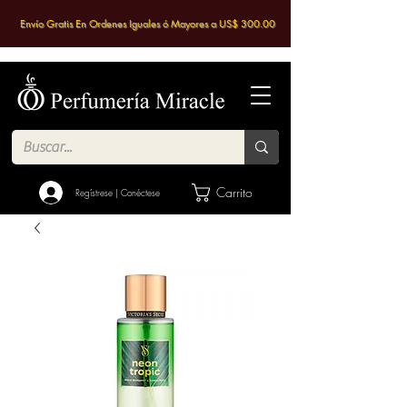
Envío Gratis En Ordenes Iguales ó Mayores a US$ 300.00
Carrito
Regístrese | Conéctese