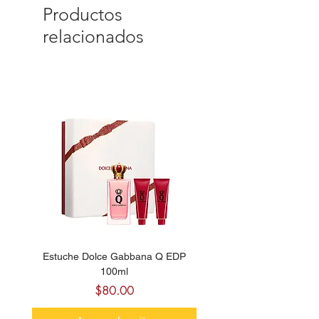
Productos
relacionados
Estuche Dolce Gabbana Q EDP
Billie Eilish Your Turn E
100ml
Precio
$80.00