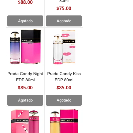
80ml
Precio
$88.00
Precio
$75.00
Agotado
Agotado
Prada Candy Night
Prada Candy Kiss
EDP 80ml
EDP 80ml
Precio
Precio
$85.00
$85.00
Agotado
Agotado