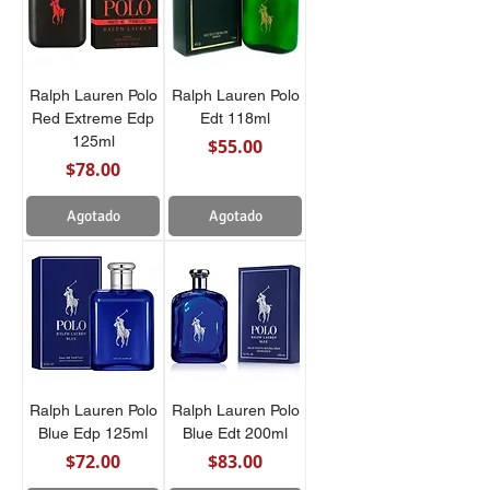
Ralph Lauren Polo
Ralph Lauren Polo
Red Extreme Edp
Edt 118ml
125ml
Precio
$55.00
Precio
$78.00
Agotado
Agotado
Ralph Lauren Polo
Ralph Lauren Polo
Blue Edp 125ml
Blue Edt 200ml
Precio
Precio
$72.00
$83.00