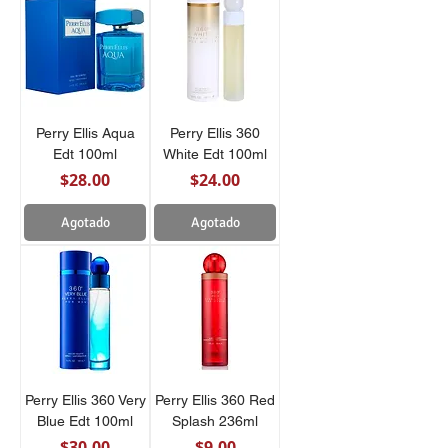
Perry Ellis Aqua
Perry Ellis 360
Edt 100ml
White Edt 100ml
Precio
Precio
$28.00
$24.00
Agotado
Agotado
Perry Ellis 360 Very
Perry Ellis 360 Red
Blue Edt 100ml
Splash 236ml
Precio
Precio
$30.00
$9.00