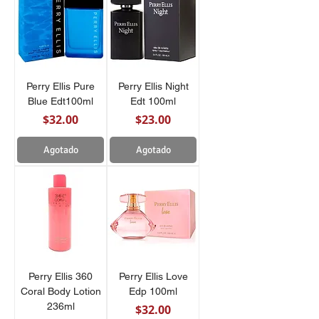
Perry Ellis Pure
Perry Ellis Night
Blue Edt100ml
Edt 100ml
Precio
Precio
$32.00
$23.00
Agotado
Agotado
Perry Ellis 360
Perry Ellis Love
Coral Body Lotion
Edp 100ml
236ml
Precio
$32.00