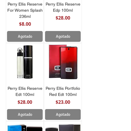
Perry Ellis Reserve
Perry Ellis Reserve
For Women Splash
Edp 100ml
236ml
Precio
$28.00
Precio
$8.00
Agotado
Agotado
Perry Ellis Reserve
Perry Ellis Portfolio
Edt 100ml
Red Edt 100ml
Precio
Precio
$28.00
$23.00
Agotado
Agotado