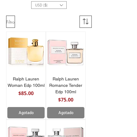
USD ($)
Ofertas En Fragancias, Perfumes
Árabes y Mas
Filtro
Ralph Lauren
Ralph Lauren
Woman Edp 100ml
Romance Tender
Edp 100ml
Precio
$85.00
Precio
$75.00
Agotado
Agotado