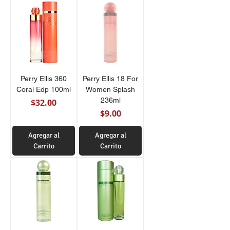
Perry Ellis 360
Perry Ellis 18 For
Coral Edp 100ml
Women Splash
236ml
Precio
$32.00
Precio
$9.00
Agregar al
Agregar al
Carrito
Carrito