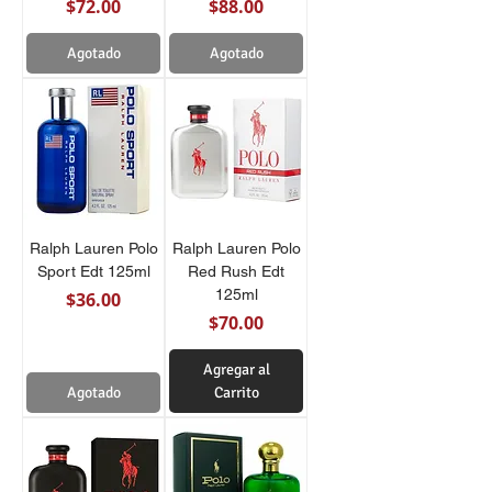
Precio
Precio
$72.00
$88.00
Agotado
Agotado
Ralph Lauren Polo
Ralph Lauren Polo
Sport Edt 125ml
Red Rush Edt
125ml
Precio
$36.00
Precio
$70.00
Agregar al
Agotado
Carrito