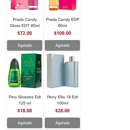
Prada Candy
Prada Candy EDP
Gloss EDT 80ml
80ml
Precio
Precio
$72.00
$109.00
Agotado
Agotado
Pino Silvestre Edt
Perry Ellis 18 Edt
125 ml
100ml
Precio
Precio
$18.00
$28.00
Agotado
Agotado