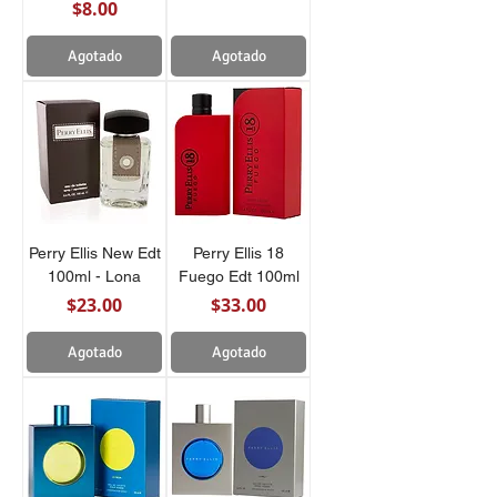
Precio
$8.00
Agotado
Agotado
Perry Ellis New Edt
Perry Ellis 18
100ml - Lona
Fuego Edt 100ml
Precio
Precio
$23.00
$33.00
Agotado
Agotado