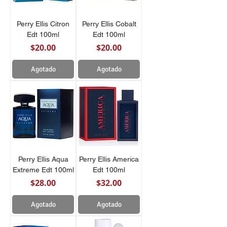
Perry Ellis Citron
Perry Ellis Cobalt
Edt 100ml
Edt 100ml
Precio
Precio
$20.00
$20.00
Agotado
Agotado
Perry Ellis Aqua
Perry Ellis America
Extreme Edt 100ml
Edt 100ml
Precio
Precio
$28.00
$32.00
Agotado
Agotado