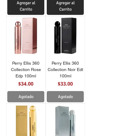
Agregar al
Agregar al
Carrito
Carrito
Perry Ellis 360
Perry Ellis 360
Collection Rose
Collection Noir Edt
Edp 100ml
100ml
Precio
Precio
$34.00
$33.00
Agotado
Agotado