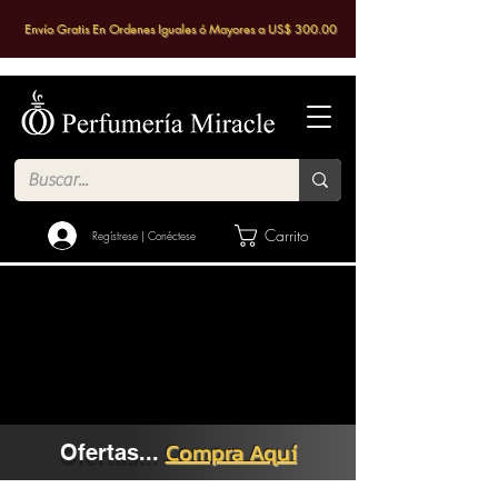
Envío Gratis En Ordenes Iguales ó Mayores a US$ 300.00
Carrito
Regístrese | Conéctese
Compra Aquí
Ofertas...