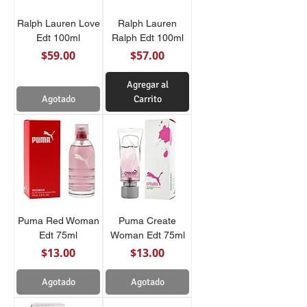
Ralph Lauren Love
Ralph Lauren
Edt 100ml
Ralph Edt 100ml
Precio
Precio
$59.00
$57.00
Agregar al
Agotado
Carrito
Puma Red Woman
Puma Create
Edt 75ml
Woman Edt 75ml
Precio
Precio
$13.00
$13.00
Agotado
Agotado