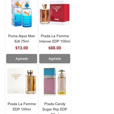
Puma Aqua Man
Prada La Femme
Edt 75ml
Intense EDP 100ml
Precio
Precio
$13.00
$88.00
Agotado
Agotado
Prada La Femme
Prada Candy
EDP 100ml
Sugar Pop EDP