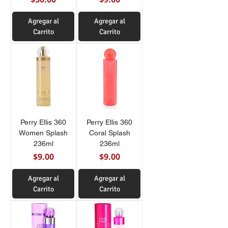
Agregar al
Agregar al
Carrito
Carrito
Perry Ellis 360
Perry Ellis 360
Women Splash
Coral Splash
236ml
236ml
Precio
Precio
$9.00
$9.00
Agregar al
Agregar al
Carrito
Carrito