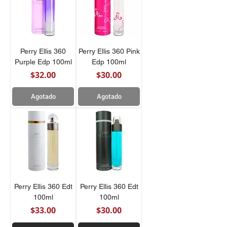
Perry Ellis 360
Perry Ellis 360 Pink
Purple Edp 100ml
Edp 100ml
Precio
Precio
$32.00
$30.00
Agotado
Agotado
Perry Ellis 360 Edt
Perry Ellis 360 Edt
100ml
100ml
Precio
Precio
$33.00
$30.00