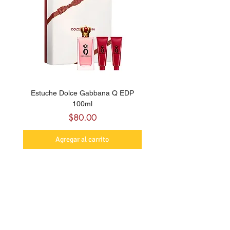
Estuche Dolce Gabbana Q EDP
Billie Eilish Your Turn E
100ml
Precio
$80.00
Agregar al carrito