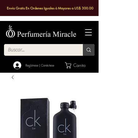
Envío Gratis En Ordenes Iguales ó Mayores a US$ 300.00
Carrito
Regístrese | Conéctese