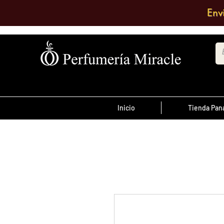
Env
Inicio
Tienda Pa
¡Advertencia!
El transporte es pagado por el clien
antes de las 12 del
ordenes realizada
día
, son enviadas el mismo día de lo co
se envían al día siguiente.
Debe comentar en el pedido a que su
quiere enviarlo o escribir