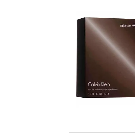
pedidos@perfumeriamiracle.com
Ver más