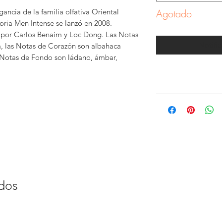
gancia de la familia olfativa Oriental
Agotado
ia Men Intense se lanzó en 2008.
 por Carlos Benaim y Loc Dong. Las Notas
Notific
a, las Notas de Corazón son albahaca
as Notas de Fondo son ládano, ámbar,
ados