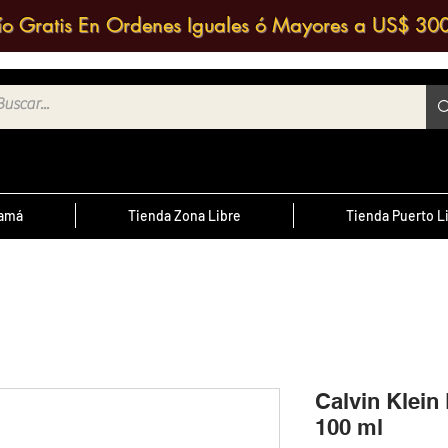
ío Gratis En Ordenes Iguales ó Mayores a US$ 30
namá
Tienda Zona Libre
Tienda Puerto L
¿Sabías Qué?
te
; Las
Sabias que puedes contactar a un
 medio
agente de ventas y solicitar una
ntrario
d
cotización?
Calvin Klein
100 ml
cursal
nos a