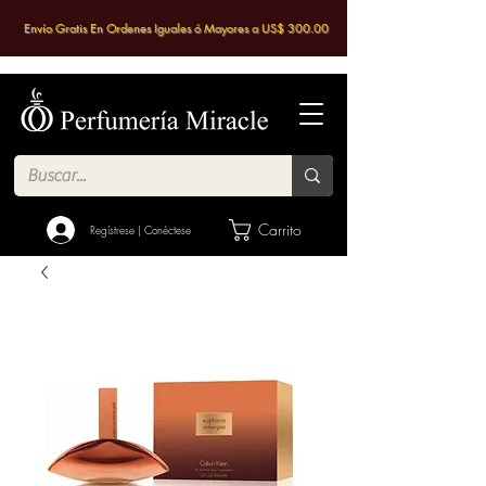
Envío Gratis En Ordenes Iguales ó Mayores a US$ 300.00
Carrito
Regístrese | Conéctese