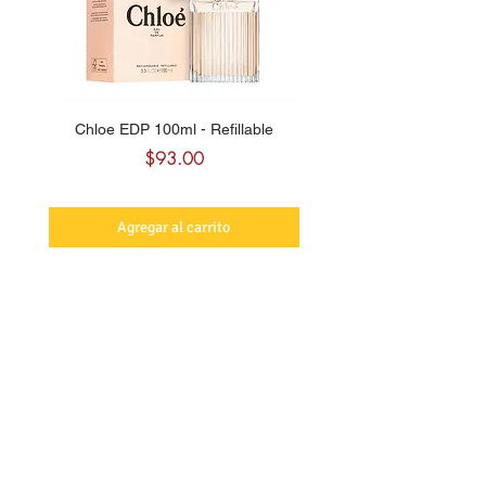
Chloe EDP 100ml - Refillable
Carolina Herrera CH Sw
Precio
$93.00
Agregar al carrito