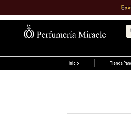
Env
Inicio
Tienda Pa
¡Advertencia!
El transporte es pagado por el clien
antes de las 12 del
ordenes realizada
día
, son enviadas el mismo día de lo co
se envían al día siguiente.
Debe comentar en el pedido a que su
quiere enviarlo o escribir