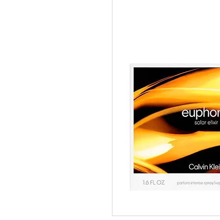
pedidos@perfumeriamiracle.com
Ver más