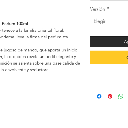
Versión
*
Elegir
ir Parfum 100ml
enece a la familia oriental floral.
oderna lleva la firma del perfumista
Ag
de jugoso de mango, que aporta un inicio
n, la orquídea revela un perfil elegante y
R
sición se asienta sobre una base cálida de
ela envolvente y seductora.