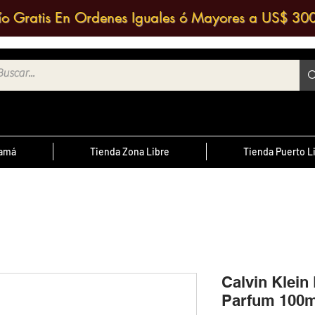
ío Gratis En Ordenes Iguales ó Mayores a US$ 30
namá
Tienda Zona Libre
Tienda Puerto L
¿Sabías Qué?
te
; Las
Sabias que puedes contactar a un
 medio
agente de ventas y solicitar una
ntrario
d
cotización?
Calvin Klein 
Parfum 100m
cursal
nos a